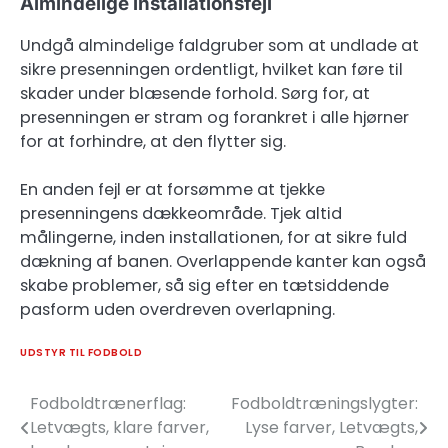
Almindelige installationsfejl
Undgå almindelige faldgruber som at undlade at
sikre presenningen ordentligt, hvilket kan føre til
skader under blæsende forhold. Sørg for, at
presenningen er stram og forankret i alle hjørner
for at forhindre, at den flytter sig.
En anden fejl er at forsømme at tjekke
presenningens dækkeområde. Tjek altid
målingerne, inden installationen, for at sikre fuld
dækning af banen. Overlappende kanter kan også
skabe problemer, så sig efter en tætsiddende
pasform uden overdreven overlapning.
UDSTYR TIL FODBOLD
Fodboldtrænerflag:
Fodboldtræningslygter:
Post
Letvægts, klare farver,
Lyse farver, Letvægts,
navigation