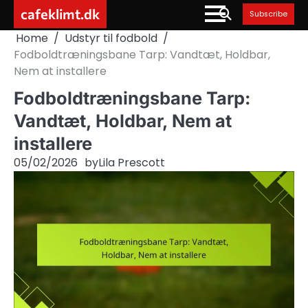
Skip
cafeklimt.dk
Subscribe
to
Home
Udstyr til fodbold
content
Fodboldtræningsbane Tarp: Vandtæt, Holdbar,
Nem at installere
Fodboldtræningsbane Tarp:
Vandtæt, Holdbar, Nem at
installere
05/02/2026
by
Lila Prescott