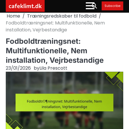
Skip
cafeklimt.dk
Subscribe
to
Home
Træningsredskaber til fodbold
content
Fodboldtræningsnet: Multifunktionelle, Nem
installation, Vejrbestandige
Fodboldtræningsnet:
Multifunktionelle, Nem
installation, Vejrbestandige
23/01/2026
by
Lila Prescott