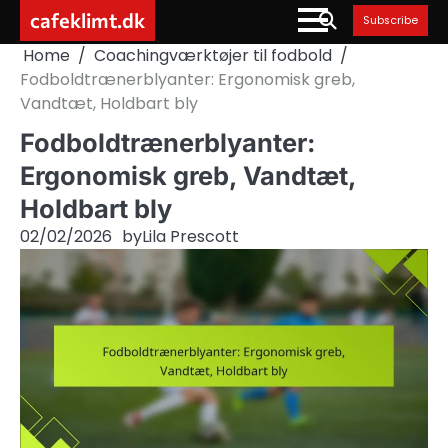
Skip
cafeklimt.dk
Subscribe
to
Home
Coachingværktøjer til fodbold
content
Fodboldtrænerblyanter: Ergonomisk greb,
Vandtæt, Holdbart bly
Fodboldtrænerblyanter:
Ergonomisk greb, Vandtæt,
Holdbart bly
02/02/2026
by
Lila Prescott