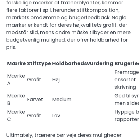
forskellige mærker af trænerblyanter, kommer
flere faktorer i spil, herunder stiftkomposition,
mærkets omdømme og brugerfeedback. Nogle
mærker er kendt for deres højkvalitets grafit, der
modstår slid, mens andre måske tilbyder en mere
budgetvenlig mulighed, der ofrer holdbarhed for
pris.
Mærke
Stifttype
Holdbarhedsvurdering
Brugerf
Fremragen
Mærke
Grafit
Høj
ensartet
A
skrivning
Mærke
God til sy
Farvet
Medium
B
men slides
Mærke
Hyppige 
Grafit
Lav
C
rapporte
Ultimately, trænere bør veje deres muligheder