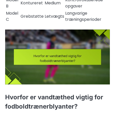
Kontureret
Medium
B
opgaver
Model
Langvarige
Grebstøtte
Letvægts
C
træningsperioder
Hvorfor er vandtæthed vigtig for
fodboldtrænerblyanter?