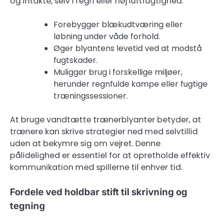
og intakte, selv i regn eller høj luftfugtighed.
Forebygger blækudtværing eller
løbning under våde forhold.
Øger blyantens levetid ved at modstå
fugtskader.
Muliggør brug i forskellige miljøer,
herunder regnfulde kampe eller fugtige
træningssessioner.
At bruge vandtætte trænerblyanter betyder, at
trænere kan skrive strategier ned med selvtillid
uden at bekymre sig om vejret. Denne
pålidelighed er essentiel for at opretholde effektiv
kommunikation med spillerne til enhver tid.
Fordele ved holdbar stift til skrivning og
tegning