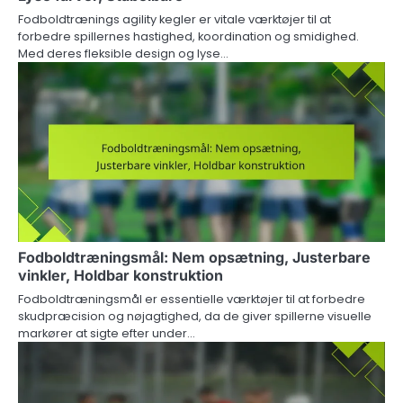
Fodboldtrænings agility kegler er vitale værktøjer til at
forbedre spillernes hastighed, koordination og smidighed.
Med deres fleksible design og lyse…
Fodboldtræningsmål: Nem opsætning, Justerbare
vinkler, Holdbar konstruktion
Fodboldtræningsmål er essentielle værktøjer til at forbedre
skudpræcision og nøjagtighed, da de giver spillerne visuelle
markører at sigte efter under…