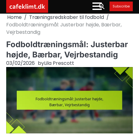
Skip
cafeklimt.dk
Subscribe
to
Home
Træningsredskaber til fodbold
content
Fodboldtræningsmål: Justerbar højde, Bærbar,
Vejrbestandig
Fodboldtræningsmål: Justerbar
højde, Bærbar, Vejrbestandig
03/02/2026
by
Lila Prescott