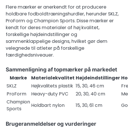
Flere mærker er anerkendt for at producere
holdbare fodboldtræningshurdler, herunder SKLZ,
ProForm og Champion Sports. Disse mærker er
kendt for deres materialer af høj kvalitet,
forskellige højdeindstillinger og
sammenklappelige designs, hvilket gør dem
velegnede til atleter på forskellige
færdighedsniveauer.
Sammenligning af topmærker på markedet
Mærke
Materialekvalitet
Højdeindstillinger
Ho
SKLZ
Højkvalitets plastik
15, 30, 46 cm
Fr
ProForm
Heavy-duty PVC
20, 30, 40 cm
Me
Champion
Holdbart nylon
15, 30, 61 cm
Go
Sports
Brugeranmeldelser og vurderinger