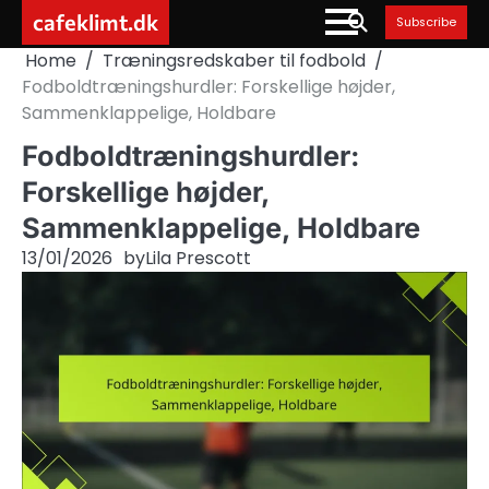
Skip
cafeklimt.dk
Subscribe
to
Home
Træningsredskaber til fodbold
content
Fodboldtræningshurdler: Forskellige højder,
Sammenklappelige, Holdbare
Fodboldtræningshurdler:
Forskellige højder,
Sammenklappelige, Holdbare
13/01/2026
by
Lila Prescott