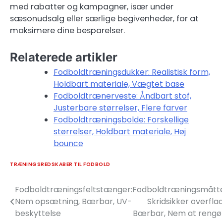
med rabatter og kampagner, især under
sæsonudsalg eller særlige begivenheder, for at
maksimere dine besparelser.
Relaterede artikler
Fodboldtræningsdukker: Realistisk form,
Holdbart materiale, Vægtet base
Fodboldtrænerveste: Åndbart stof,
Justerbare størrelser, Flere farver
Fodboldtræningsbolde: Forskellige
størrelser, Holdbart materiale, Høj
bounce
TRÆNINGSREDSKABER TIL FODBOLD
Fodboldtræningsfeltstænger:
Fodboldtræningsmåtte
Post
Nem opsætning, Bærbar, UV-
Skridsikker overfla
navigation
beskyttelse
Bærbar, Nem at rengø