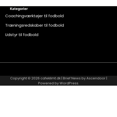
Kategorier
Coachingværktøjer til fodbold
Træningsredskaber til fodbold
Udstyr til fodbold
About
Contact
Cookie
Privacy
Sitemap
Terms
Us
Us
Policy
Policy
and
Copyright © 2026
cafeklimt.dk
| Brief News by
Ascendoor
|
Conditions
Powered by
WordPress
.